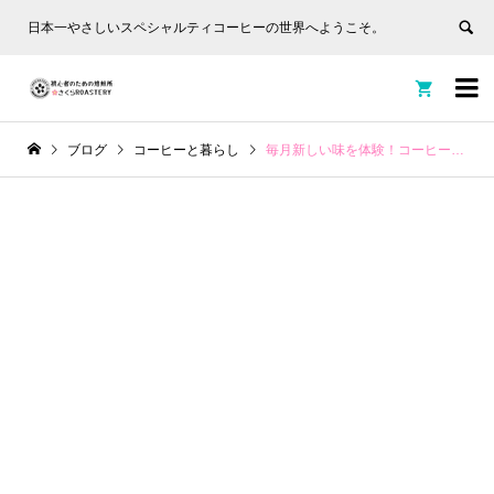
日本一やさしいスペシャルティコーヒーの世界へようこそ。


ブログ
コーヒーと暮らし
毎月新しい味を体験！コーヒーサブスクの魅力とおすすめプラン