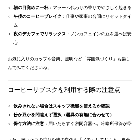
朝の目覚めに一杯
：アラーム代わりの香りでやさしく起きる
午後のコーヒーブレイク
：仕事や家事の合間にリセットタイ
ム
夜のデカフェでリラックス
：ノンカフェインの豆を選べば安
心
お気に入りのカップや音楽、照明など「雰囲気づくり」も楽し
んでみてくださいね。
コーヒーサブスクを利用する際の注意点
飲みきれない場合はスキップ機能を使えるか確認
粉か豆かを間違えず選択（器具の有無に合わせて）
保存方法に注意
：届いたらすぐ密閉容器へ。冷暗所保管が◎
また、届いた豆の香りや味の変化を「メモ」しておくと、自分