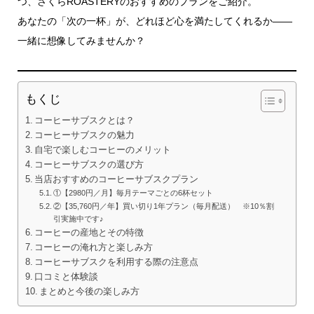
つ、さくらROASTERYのおすすめのプランをご紹介。
あなたの「次の一杯」が、どれほど心を満たしてくれるか——
一緒に想像してみませんか？
もくじ
コーヒーサブスクとは？
コーヒーサブスクの魅力
自宅で楽しむコーヒーのメリット
コーヒーサブスクの選び方
当店おすすめのコーヒーサブスクプラン
①【2980円／月】毎月テーマごとの6杯セット
②【35,760円／年】買い切り1年プラン（毎月配送） ※10％割
引実施中です♪
コーヒーの産地とその特徴
コーヒーの淹れ方と楽しみ方
コーヒーサブスクを利用する際の注意点
口コミと体験談
まとめと今後の楽しみ方