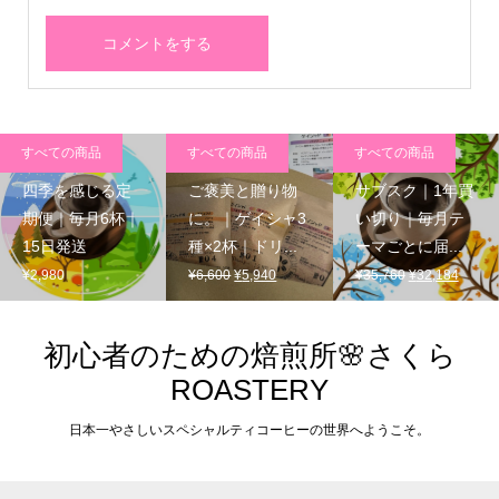
すべての商品
すべての商品
すべての商品
四季を感じる定
ご褒美と贈り物
サブスク｜1年買
期便｜毎月6杯｜
に。｜ゲイシャ3
い切り｜毎月テ
15日発送
種×2杯｜ドリ...
ーマごとに届...
元
現
元
現
¥
2,980
¥
6,600
¥
5,940
¥
35,760
¥
32,184
の
在
の
在
価
の
価
の
格
価
格
価
初心者のための焙煎所🌸さくら
は
格
は
格
ROASTERY
¥6,600
は
¥35,760
は
で
¥5,940
で
¥32,1
日本一やさしいスペシャルティコーヒーの世界へようこそ。
し
で
し
で
た。
す。
た。
す。