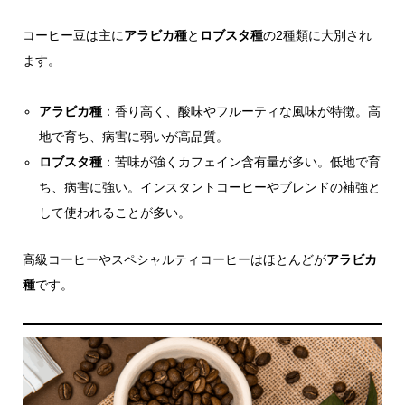
コーヒー豆は主に
アラビカ種
と
ロブスタ種
の2種類に大別され
ます。
アラビカ種
：香り高く、酸味やフルーティな風味が特徴。高
地で育ち、病害に弱いが高品質。
ロブスタ種
：苦味が強くカフェイン含有量が多い。低地で育
ち、病害に強い。インスタントコーヒーやブレンドの補強と
して使われることが多い。
高級コーヒーやスペシャルティコーヒーはほとんどが
アラビカ
種
です。