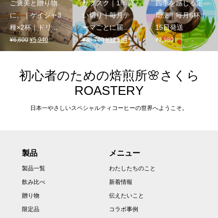
ご褒美と贈り物
サブスク｜1年買
四季を感じる定
に。｜ゲイシャ3
い切り｜毎月テ
期便｜毎月6杯｜
種×2杯｜ドリ...
ーマごとに届...
15日発送
元
現
元
現
¥
6,600
¥
5,940
¥
35,760
¥
32,184
¥
2,980
の
在
の
在
価
の
価
の
格
価
格
価
初心者のための焙煎所🌸さくら
は
格
は
格
ROASTERY
¥6,600
は
¥35,760
は
で
¥5,940
で
¥32,184
日本一やさしいスペシャルティコーヒーの世界へようこそ。
し
で
し
で
た。
す。
た。
す。
製品
メニュー
製品一覧
わたしたちのこと
飲み比べ
新着情報
贈り物
伝えたいこと
限定品
コラボ事例