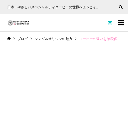
日本一やさしいスペシャルティコーヒーの世界へようこそ。


ブログ
シングルオリジンの魅力
コーヒーの違いを徹底解説！種類別の味わいと楽しみ方