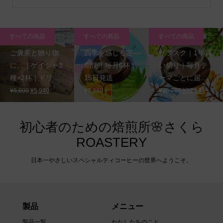
すべての商品
すべての商品
すべての商品
ご褒美と贈り物
四季を感じる定
サブスク｜1年買
に。｜ゲイシャ3
期便｜毎月6杯｜
い切り｜毎月テ
種×2杯｜ドリ...
15日発送
ーマごとに届...
元
現
元
現
¥
6,600
¥
5,940
¥
2,980
¥
35,760
¥
32,184
の
在
の
在
価
の
価
の
格
価
格
価
初心者のための焙煎所🌸さくら
は
格
は
格
ROASTERY
¥6,600
は
¥35,760
は
で
¥5,940
で
¥32,1
日本一やさしいスペシャルティコーヒーの世界へようこそ。
し
で
し
で
た。
す。
た。
す。
製品
メニュー
製品一覧
わたしたちのこと