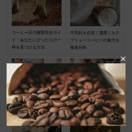
コーヒー豆の種類完全ガイ
牛乳好き必見！濃厚ミルク
ド：あなたにぴったりの一
ブリューコーヒーの魅力を
杯を見つける方法
徹底分析

わたしが選ぶ1杯が、誰か
コーヒー豆の極意：おすす
の挑戦を支えている。
め販売店と美味しい一杯を
手に入れるための選び方