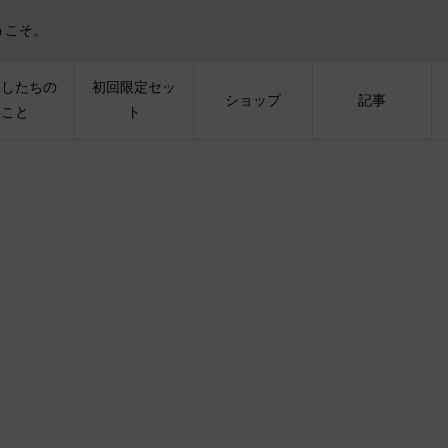
うこそ。
たしたちの
初回限定セッ
ショップ
記事
こと
ト