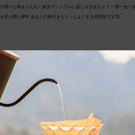
の香りと味をうんちく抜きでシンプルに楽しみませんか？ 一期一会一豆☕
を切り開く🌈🌸 あなたの毎日をちょっとよくする焙煎所です🥰