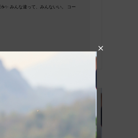
✨️ みんな違って、みんないい。 コー
