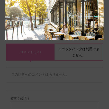
パナマ産とラオス産…ゲイ
朝の1時間が人生を変え
シャコーヒーの違いを徹底
る？朝活完全マニュアル
解説！
コメント
トラックバックは利用でき
コメント ( 0 )
ません。
この記事へのコメントはありません。
名前 ( 必須 )