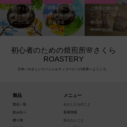
サブスク｜1年買
四季を感じる定
ご褒美と贈り物
い切り｜毎月テ
期便｜毎月6杯｜
に。｜ゲイシャ3
ーマごとに届...
15日発送
種×2杯｜ドリ...
元
現
元
現
¥
35,760
¥
32,184
¥
2,980
¥
6,600
¥
5,940
の
在
の
在
価
の
価
の
格
価
格
価
初心者のための焙煎所🌸さくら
は
格
は
格
ROASTERY
¥35,760
は
¥6,600
は
で
¥32,184
で
¥5,940
日本一やさしいスペシャルティコーヒーの世界へようこそ。
し
で
し
で
た。
す。
た。
す。
製品
メニュー
製品一覧
わたしたちのこと
飲み比べ
新着情報
贈り物
伝えたいこと