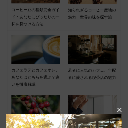
コーヒー豆の種類完全ガイ
知られざるコーヒー産地の
ド：あなたにぴったりの一
魅力：世界の味を探す旅
杯を見つける方法
カフェラテとカフェオレ、
若者に人気のカフェ、年配
あなたはどちらを選ぶ？違
者に愛される喫茶店の魅力
いを徹底解説
