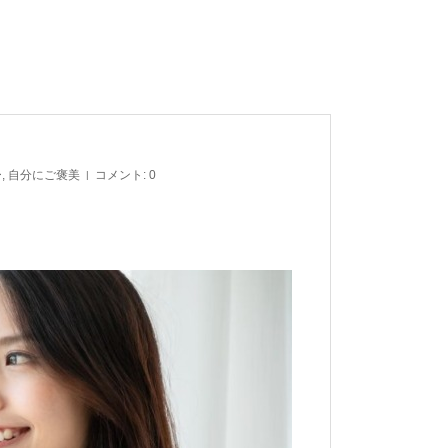
ー
,
自分にご褒美
コメント:
0