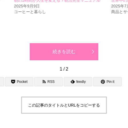
を
朝の1時間が人生を変える？朝活完全マニュアル
世界中の
2025年9月9日
2025年7
コーヒーと暮らし
商品とサ
続きを読む
1 / 2
Pocket
RSS
feedly
Pin it
この記事のタイトルとURLをコピーする