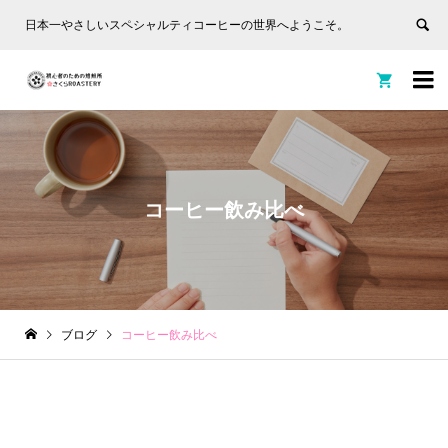
日本一やさしいスペシャルティコーヒーの世界へようこそ。


コーヒー飲み比べ
ブログ
コーヒー飲み比べ