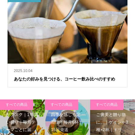
2025.10.04
あなたの好みを見つける、コーヒー飲み比べのすすめ
すべての商品
すべての商品
すべての商品
サブスク｜1年買
四季を感じる定
ご褒美と贈り物
い切り｜毎月テ
期便｜毎月6杯｜
に。｜ゲイシャ3
ーマごとに届...
15日発送
種×2杯｜ドリ...