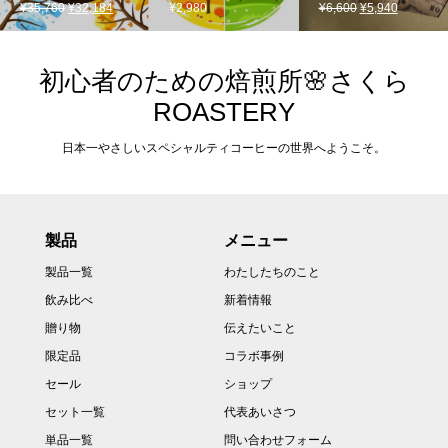
元
現
元
現
¥
35,760
¥
32,184
¥
2,980
¥
6,600
¥
5,940
の
在
の
在
価
の
価
の
格
価
格
価
初心者のための焙煎所🌸さくら
は
格
は
格
ROASTERY
¥35,760
は
¥6,600
は
で
¥32,184
で
¥5,940
日本一やさしいスペシャルティコーヒーの世界へようこそ。
し
で
し
で
た。
す。
た。
す。
製品
メニュー
製品一覧
わたしたちのこと
飲み比べ
新着情報
贈り物
伝えたいこと
限定品
コラボ事例
セール
ショップ
セット一覧
代表あいさつ
単品一覧
問い合わせフォーム