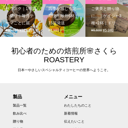
サブスク｜1年買
四季を感じる定
ご褒美と贈り物
い切り｜毎月テ
期便｜毎月6杯｜
に。｜ゲイシャ3
ーマごとに届...
15日発送
種×2杯｜ドリ...
元
現
元
現
¥
35,760
¥
32,184
¥
2,980
¥
6,600
¥
5,940
の
在
の
在
価
の
価
の
格
価
格
価
初心者のための焙煎所🌸さくら
は
格
は
格
ROASTERY
¥35,760
は
¥6,600
は
で
¥32,184
で
¥5,940
日本一やさしいスペシャルティコーヒーの世界へようこそ。
し
で
し
で
た。
す。
た。
す。
製品
メニュー
製品一覧
わたしたちのこと
飲み比べ
新着情報
贈り物
伝えたいこと