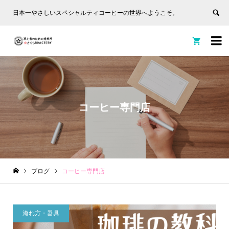
日本一やさしいスペシャルティコーヒーの世界へようこそ。


コーヒー専門店
ブログ
コーヒー専門店
淹れ方・器具