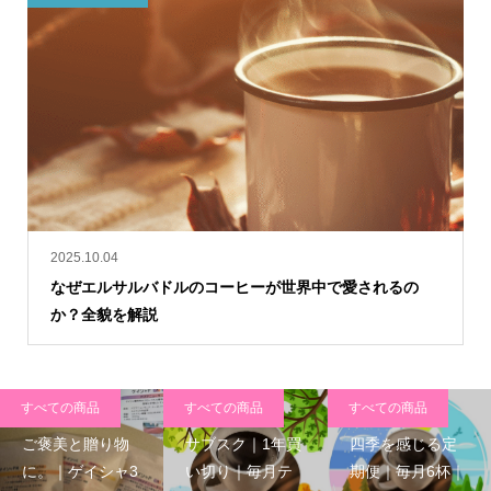
2025.10.04
なぜエルサルバドルのコーヒーが世界中で愛されるの
か？全貌を解説
すべての商品
すべての商品
すべての商品
ご褒美と贈り物
サブスク｜1年買
四季を感じる定
に。｜ゲイシャ3
い切り｜毎月テ
期便｜毎月6杯｜