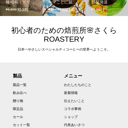
種×2杯｜ドリ...
ーマごとに届...
15日発送
元
現
元
現
¥
6,600
¥
5,940
¥
35,760
¥
32,184
¥
2,980
の
在
の
在
価
の
価
の
格
価
格
価
初心者のための焙煎所🌸さくら
は
格
は
格
ROASTERY
¥6,600
は
¥35,760
は
で
¥5,940
で
¥32,184
日本一やさしいスペシャルティコーヒーの世界へようこそ。
し
で
し
で
た。
す。
た。
す。
製品
メニュー
製品一覧
わたしたちのこと
飲み比べ
新着情報
贈り物
伝えたいこと
限定品
コラボ事例
セール
ショップ
セット一覧
代表あいさつ