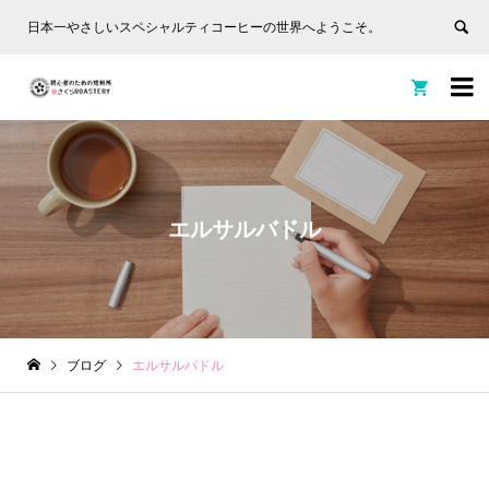
日本一やさしいスペシャルティコーヒーの世界へようこそ。


エルサルバドル
ブログ
エルサルバドル