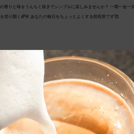
の香りと味をうんちく抜きでシンプルに楽しみませんか？ 一期一会一豆☕
を切り開く🌈🌸 あなたの毎日をちょっとよくする焙煎所です🥰