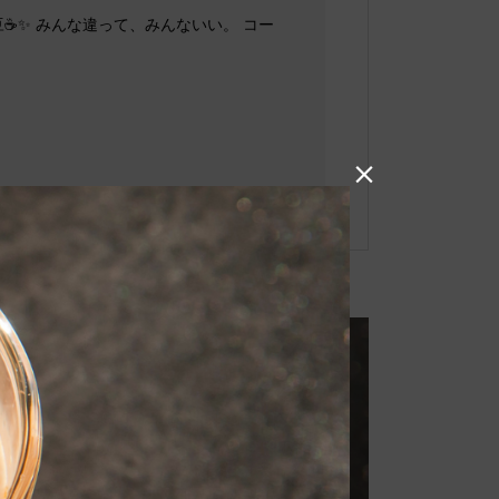
✨️ みんな違って、みんないい。 コー
