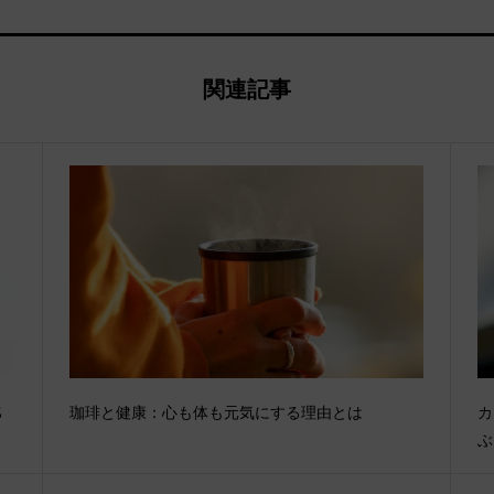
関連記事
比
珈琲と健康：心も体も元気にする理由とは
カ
ぶ