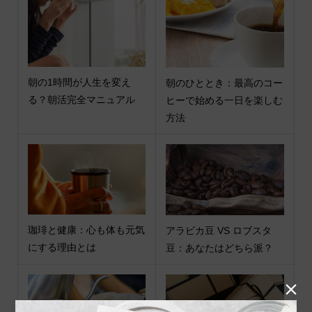
朝の1時間が人生を変え
朝のひととき：最高のコー
る？朝活完全マニュアル
ヒーで始める一日を楽しむ
方法
珈琲と健康：心も体も元気
アラビカ豆 VS ロブスタ
にする理由とは
豆：あなたはどちら派？
