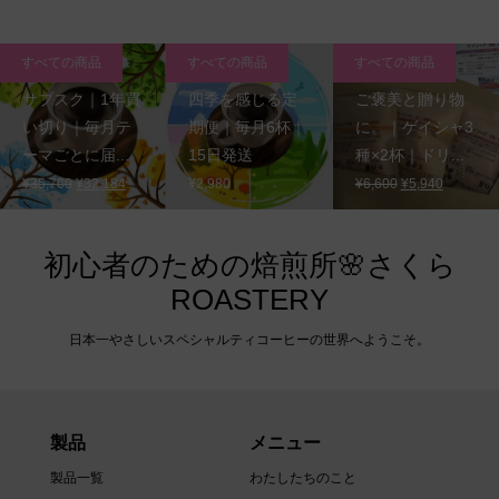
すべての商品
すべての商品
すべての商品
サブスク｜1年買
四季を感じる定
ご褒美と贈り物
い切り｜毎月テ
期便｜毎月6杯｜
に。｜ゲイシャ3
ーマごとに届...
15日発送
種×2杯｜ドリ...
元
現
元
現
¥
35,760
¥
32,184
¥
2,980
¥
6,600
¥
5,940
の
在
の
在
価
の
価
の
格
価
格
価
初心者のための焙煎所🌸さくら
は
格
は
格
ROASTERY
¥35,760
は
¥6,600
は
で
¥32,184
で
¥5,940
日本一やさしいスペシャルティコーヒーの世界へようこそ。
し
で
し
で
た。
す。
た。
す。
製品
メニュー
製品一覧
わたしたちのこと