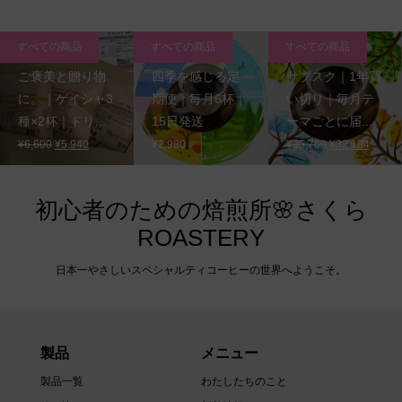
すべての商品
すべての商品
すべての商品
ご褒美と贈り物
四季を感じる定
サブスク｜1年買
に。｜ゲイシャ3
期便｜毎月6杯｜
い切り｜毎月テ
種×2杯｜ドリ...
15日発送
ーマごとに届...
元
現
元
現
¥
6,600
¥
5,940
¥
2,980
¥
35,760
¥
32,184
の
在
の
在
価
の
価
の
格
価
格
価
初心者のための焙煎所🌸さくら
は
格
は
格
ROASTERY
¥6,600
は
¥35,760
は
で
¥5,940
で
¥32,1
日本一やさしいスペシャルティコーヒーの世界へようこそ。
し
で
し
で
た。
す。
た。
す。
製品
メニュー
製品一覧
わたしたちのこと