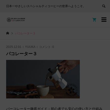
日本一やさしいスペシャルティコーヒーの世界へようこそ。


パコレーター３
2025.12.01
YUUKA
コメント:
0
パコレーター３
パーコレーター徹底ガイド：初心者でも安心の使い方と仕組み