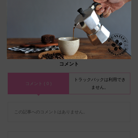
完璧な一杯を淹れるための
コーヒーの味がわからない
コーヒーお湯の温度ガイ
あなたへ。味わいの正体と
ド：味と香りを引き出す...
は
コメント
トラックバックは利用でき
コメント ( 0 )
ません。
この記事へのコメントはありません。