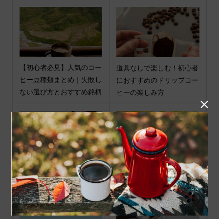
【初心者必見】人気のコー
道具なしで楽しむ！初心者
ヒー豆種類まとめ｜失敗し
におすすめのドリップコー
ない選び方とおすすめ銘柄
ヒーの楽しみ方

育児のストレス限界を乗り
「ニュークロップ」とは？
越える！心の健康を守る5
新米コーヒー豆の魅力を徹
つのヒント
底解剖