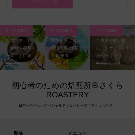
すべての商品
すべての商品
すべての商品
サブスク｜1年買
四季を感じる定
ご褒美と贈り物
い切り｜毎月テ
期便｜毎月6杯｜
に。｜ゲイシャ3
ーマごとに届...
15日発送
種×2杯｜ドリ...
元
現
元
現
¥
35,760
¥
32,184
¥
2,980
¥
6,600
¥
5,940
の
在
の
在
価
の
価
の
格
価
格
価
初心者のための焙煎所🌸さくら
は
格
は
格
ROASTERY
¥35,760
は
¥6,600
は
で
¥32,184
で
¥5,940
日本一やさしいスペシャルティコーヒーの世界へようこそ。
し
で
し
で
た。
す。
た。
す。
製品
メニュー