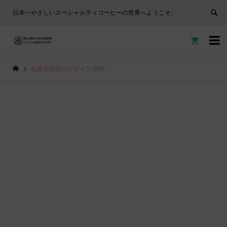
日本一やさしいスペシャルティコーヒーの世界へようこそ。


名称未設定のデザイン (59)