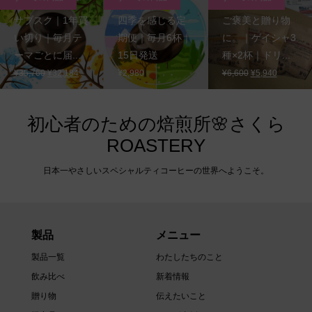
サブスク｜1年買
四季を感じる定
ご褒美と贈り物
い切り｜毎月テ
期便｜毎月6杯｜
に。｜ゲイシャ3
ーマごとに届...
15日発送
種×2杯｜ドリ...
元
現
元
現
¥
35,760
¥
32,184
¥
2,980
¥
6,600
¥
5,940
の
在
の
在
価
の
価
の
格
価
格
価
初心者のための焙煎所🌸さくら
は
格
は
格
ROASTERY
¥35,760
は
¥6,600
は
で
¥32,184
で
¥5,940
日本一やさしいスペシャルティコーヒーの世界へようこそ。
し
で
し
で
た。
す。
た。
す。
製品
メニュー
製品一覧
わたしたちのこと
飲み比べ
新着情報
贈り物
伝えたいこと