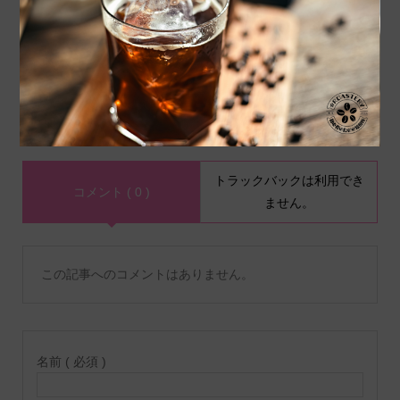
コーヒーアロマの全貌：知
おしゃれなコーヒーギフト
って得する香りの基本
10選！大切な人に贈る特別
な一杯
コメント
トラックバックは利用でき
コメント ( 0 )
ません。
この記事へのコメントはありません。
名前 ( 必須 )